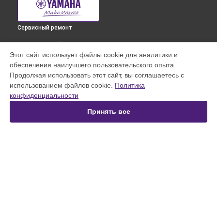
Сервисный ремонт
ВЫБЕРИ СВОЙ ГОРОД
Этот сайт использует файлы cookie для аналитики и
Замена стоковых аудиовходов-выходов синтезатора Ypt-
обеспечения наилучшего пользовательского опыта.
370V Yamaha в
Краснодаре
Продолжая использовать этот сайт, вы соглашаетесь с
Замена стоковых аудиовходов-выходов синтезатора Ypt-
использованием файлов cookie.
Политика
370V Yamaha в
Ростове-на-Дону
конфиденциальности
Замена стоковых аудиовходов-выходов синтезатора Ypt-
370V Yamaha в
Нижнем Новгороде
Принять все
Замена стоковых аудиовходов-выходов синтезатора Ypt-
370V Yamaha в
Новосибирске
Замена стоковых аудиовходов-выходов синтезатора Ypt-
370V Yamaha в
Челябинске
Замена стоковых аудиовходов-выходов синтезатора Ypt-
УСТРОЙСТВА
370V Yamaha в
Екатеринбурге
Замена стоковых аудиовходов-выходов синтезатора Ypt-
Цифровое пианино
370V Yamaha в
Казани
Синтезатор
Замена стоковых аудиовходов-выходов синтезатора Ypt-
Микшерный пульт
370V Yamaha в
Уфе
Усилитель гитарный
Замена стоковых аудиовходов-выходов синтезатора Ypt-