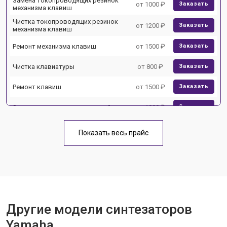
Замена токопроводящих резинок
от 1000 ₽
Заказать
механизма клавиш
Чистка токопроводящих резинок
от 1200 ₽
Заказать
механизма клавиш
Ремонт механизма клавиш
от 1500 ₽
Заказать
Чистка клавиатуры
от 800 ₽
Заказать
Ремонт клавиш
от 1500 ₽
Заказать
Замена клавиш и уплотнителей
от 1000 ₽
Заказать
Чистка и профилактика
от 1200 ₽
Заказать
внутрикорпусная
Показать весь прайс
Ремонт корпусных элементов
от 1800 ₽
Заказать
Восстановление после попадания
от 1500 ₽
Заказать
влаги
Прошивка (Обновление ПО)
от 1000 ₽
Заказать
Другие модели синтезаторов
Замена экрана
от 1500 ₽
Заказать
Yamaha