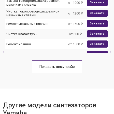
Замена токопроводящих резинок
от 1000 ₽
Заказать
механизма клавиш
Чистка токопроводящих резинок
от 1200 ₽
Заказать
механизма клавиш
Ремонт механизма клавиш
от 1500 ₽
Заказать
Чистка клавиатуры
от 800 ₽
Заказать
Ремонт клавиш
от 1500 ₽
Заказать
Замена клавиш и уплотнителей
от 1000 ₽
Заказать
Чистка и профилактика
от 1200 ₽
Заказать
внутрикорпусная
Показать весь прайс
Ремонт корпусных элементов
от 1800 ₽
Заказать
Восстановление после попадания
от 1500 ₽
Заказать
влаги
Прошивка (Обновление ПО)
от 1000 ₽
Заказать
Другие модели синтезаторов
Замена экрана
от 1500 ₽
Заказать
Yamaha