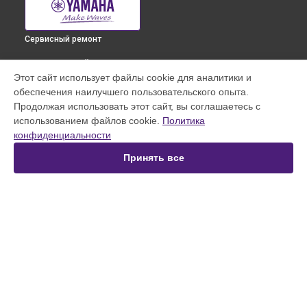
Сервисный ремонт
ВЫБЕРИ СВОЙ ГОРОД
Этот сайт использует файлы cookie для аналитики и
Замена токопроводящих резинок механизма клавиш
обеспечения наилучшего пользовательского опыта.
синтезатора Reface Cs Yamaha в
Краснодаре
Продолжая использовать этот сайт, вы соглашаетесь с
Замена токопроводящих резинок механизма клавиш
использованием файлов cookie.
Политика
синтезатора Reface Cs Yamaha в
Ростове-на-Дону
конфиденциальности
Замена токопроводящих резинок механизма клавиш
синтезатора Reface Cs Yamaha в
Нижнем Новгороде
Принять все
Замена токопроводящих резинок механизма клавиш
синтезатора Reface Cs Yamaha в
Новосибирске
Замена токопроводящих резинок механизма клавиш
синтезатора Reface Cs Yamaha в
Челябинске
Замена токопроводящих резинок механизма клавиш
УСТРОЙСТВА
синтезатора Reface Cs Yamaha в
Екатеринбурге
Замена токопроводящих резинок механизма клавиш
Цифровое пианино
синтезатора Reface Cs Yamaha в
Казани
Синтезатор
Замена токопроводящих резинок механизма клавиш
Микшерный пульт
синтезатора Reface Cs Yamaha в
Уфе
Усилитель гитарный
Замена токопроводящих резинок механизма клавиш