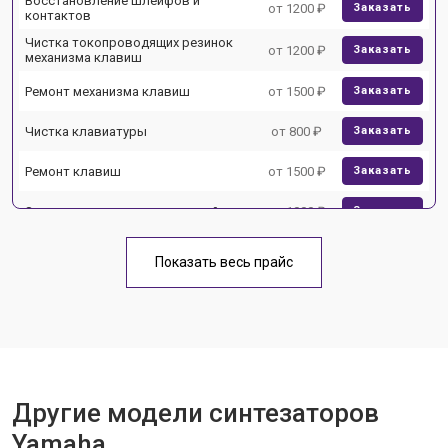
Восстановление шлейфов и
от 1200 ₽
Заказать
контактов
Чистка токопроводящих резинок
от 1200 ₽
Заказать
механизма клавиш
Ремонт механизма клавиш
от 1500 ₽
Заказать
Чистка клавиатуры
от 800 ₽
Заказать
Ремонт клавиш
от 1500 ₽
Заказать
Замена клавиш и уплотнителей
от 1000 ₽
Заказать
Чистка и профилактика
от 1200 ₽
Заказать
внутрикорпусная
Показать весь прайс
Ремонт корпусных элементов
от 1800 ₽
Заказать
Восстановление после попадания
от 1500 ₽
Заказать
влаги
Прошивка (Обновление ПО)
от 1000 ₽
Заказать
Другие модели синтезаторов
Замена экрана
от 1500 ₽
Заказать
Yamaha