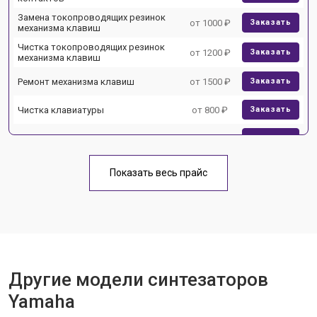
Замена токопроводящих резинок
от 1000 ₽
Заказать
механизма клавиш
Чистка токопроводящих резинок
от 1200 ₽
Заказать
механизма клавиш
Ремонт механизма клавиш
от 1500 ₽
Заказать
Чистка клавиатуры
от 800 ₽
Заказать
Ремонт клавиш
от 1500 ₽
Заказать
Чистка и профилактика
от 1200 ₽
Заказать
внутрикорпусная
Показать весь прайс
Ремонт корпусных элементов
от 1800 ₽
Заказать
Восстановление после попадания
от 1500 ₽
Заказать
влаги
Прошивка (Обновление ПО)
от 1000 ₽
Заказать
Другие модели синтезаторов
Замена экрана
от 1500 ₽
Заказать
Yamaha
Замена стоковых потенциометров
от 2000 ₽
Заказать