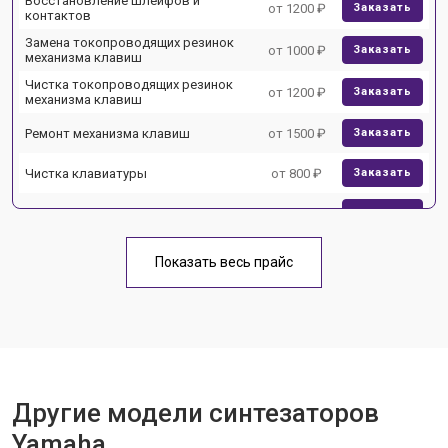
Восстановление шлейфов и
от 1200 ₽
Заказать
контактов
Замена токопроводящих резинок
от 1000 ₽
Заказать
механизма клавиш
Чистка токопроводящих резинок
от 1200 ₽
Заказать
механизма клавиш
Ремонт механизма клавиш
от 1500 ₽
Заказать
Чистка клавиатуры
от 800 ₽
Заказать
Ремонт клавиш
от 1500 ₽
Заказать
Замена клавиш и уплотнителей
от 1000 ₽
Заказать
Показать весь прайс
Чистка и профилактика
от 1200 ₽
Заказать
внутрикорпусная
Ремонт корпусных элементов
от 1800 ₽
Заказать
Прошивка (Обновление ПО)
от 1000 ₽
Заказать
Другие модели синтезаторов
Замена экрана
от 1500 ₽
Заказать
Yamaha