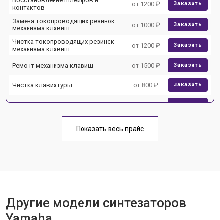
Восстановление шлейфов и
от 1200 ₽
Заказать
контактов
Замена токопроводящих резинок
от 1000 ₽
Заказать
механизма клавиш
Чистка токопроводящих резинок
от 1200 ₽
Заказать
механизма клавиш
Ремонт механизма клавиш
от 1500 ₽
Заказать
Чистка клавиатуры
от 800 ₽
Заказать
Ремонт клавиш
от 1500 ₽
Заказать
Замена клавиш и уплотнителей
от 1000 ₽
Заказать
Показать весь прайс
Ремонт корпусных элементов
от 1800 ₽
Заказать
Восстановление после попадания
от 1500 ₽
Заказать
влаги
Прошивка (Обновление ПО)
от 1000 ₽
Заказать
Другие модели синтезаторов
Замена экрана
от 1500 ₽
Заказать
Yamaha