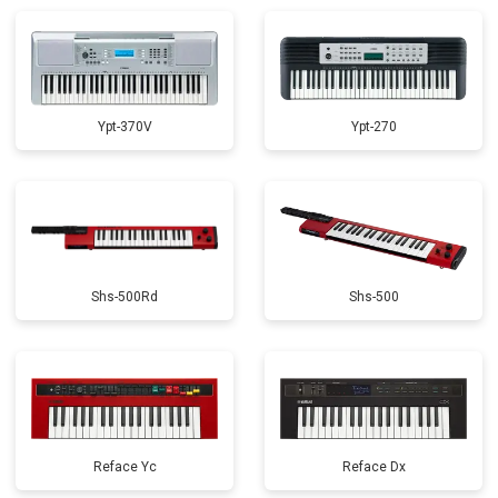
Замена стоковых потенциометров
от 2000 ₽
Заказать
Ypt-370V
Ypt-270
Shs-500Rd
Shs-500
Reface Yc
Reface Dx