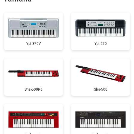
Замена экрана
от 1500 ₽
Заказать
Ypt-370V
Ypt-270
Shs-500Rd
Shs-500