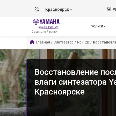
у
Красноярск
▼
УСЛУГИ
Сервисный ремонт
Главная
/
Синтезатор
/
Np-12B
/
Восстановле
Восстановление пос
влаги синтезатора Y
Красноярске