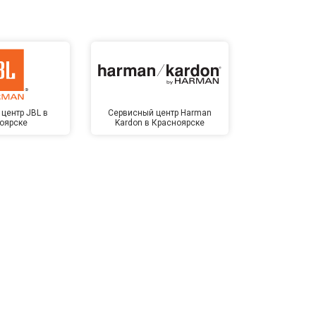
центр JBL в
Сервисный центр Harman
Сервисный ц
оярске
Kardon в Красноярске
Крас