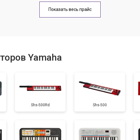
тов
от 40 мин
о
Показать весь прайс
еханизма клавиш
от 60 мин
о
еханизма клавиш
от 40 мин
о
аторов Yamaha
от 60 мин
о
от 40 мин
о
Shs-500Rd
Shs-500
от 60 мин
о
от 40 мин
о