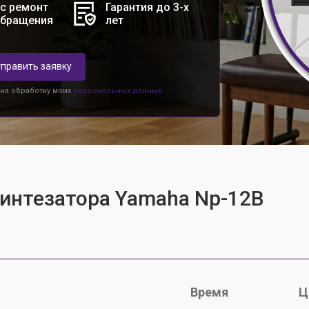
с ремонт
Гарантия до 3-х
обращения
лет
править заявку
 на обработку моих
персональных данных.
синтезатора Yamaha Np-12B
Время
Ц