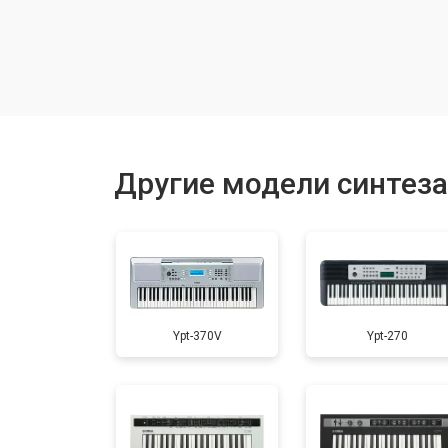
Восстановление шлейфов и контак
Замена токопроводящих резинок м
Чистка токопроводящих резинок м
Другие модели синтез
Ремонт механизма клавиш
Чистка клавиатуры
Ypt-370V
Ypt-270
Ремонт клавиш
Замена клавиш и уплотнителей