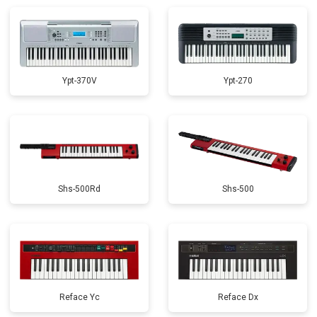
Замена стоковых потенциометров
от 2000 ₽
Заказать
Ypt-370V
Ypt-270
Shs-500Rd
Shs-500
Reface Yc
Reface Dx