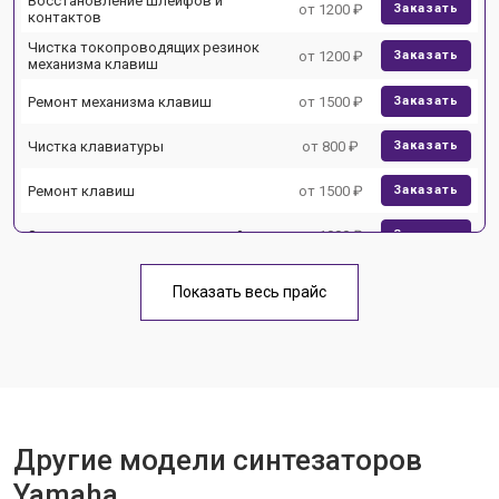
Восстановление шлейфов и
от 1200 ₽
Заказать
контактов
Чистка токопроводящих резинок
от 1200 ₽
Заказать
механизма клавиш
Ремонт механизма клавиш
от 1500 ₽
Заказать
Чистка клавиатуры
от 800 ₽
Заказать
Ремонт клавиш
от 1500 ₽
Заказать
Замена клавиш и уплотнителей
от 1000 ₽
Заказать
Чистка и профилактика
от 1200 ₽
Заказать
внутрикорпусная
Показать весь прайс
Ремонт корпусных элементов
от 1800 ₽
Заказать
Восстановление после попадания
от 1500 ₽
Заказать
влаги
Прошивка (Обновление ПО)
от 1000 ₽
Заказать
Другие модели синтезаторов
Замена экрана
от 1500 ₽
Заказать
Yamaha