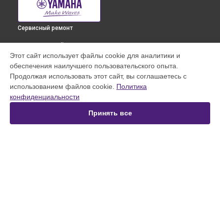
Сервисный ремонт
ВЫБЕРИ СВОЙ ГОРОД
Этот сайт использует файлы cookie для аналитики и
Замена токопроводящих резинок механизма клавиш
обеспечения наилучшего пользовательского опыта.
синтезатора Mx88 Bk Yamaha в
Краснодаре
Продолжая использовать этот сайт, вы соглашаетесь с
Замена токопроводящих резинок механизма клавиш
использованием файлов cookie.
Политика
синтезатора Mx88 Bk Yamaha в
Ростове-на-Дону
конфиденциальности
Замена токопроводящих резинок механизма клавиш
синтезатора Mx88 Bk Yamaha в
Нижнем Новгороде
Принять все
Замена токопроводящих резинок механизма клавиш
синтезатора Mx88 Bk Yamaha в
Новосибирске
Замена токопроводящих резинок механизма клавиш
синтезатора Mx88 Bk Yamaha в
Челябинске
Замена токопроводящих резинок механизма клавиш
УСТРОЙСТВА
синтезатора Mx88 Bk Yamaha в
Екатеринбурге
Замена токопроводящих резинок механизма клавиш
Цифровое пианино
синтезатора Mx88 Bk Yamaha в
Казани
Синтезатор
Замена токопроводящих резинок механизма клавиш
Микшерный пульт
синтезатора Mx88 Bk Yamaha в
Уфе
Усилитель гитарный
Замена токопроводящих резинок механизма клавиш