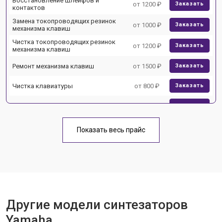
Восстановление шлейфов и
от 1200 ₽
Заказать
контактов
Замена токопроводящих резинок
от 1000 ₽
Заказать
механизма клавиш
Чистка токопроводящих резинок
от 1200 ₽
Заказать
механизма клавиш
Ремонт механизма клавиш
от 1500 ₽
Заказать
Чистка клавиатуры
от 800 ₽
Заказать
Ремонт клавиш
от 1500 ₽
Заказать
Замена клавиш и уплотнителей
от 1000 ₽
Заказать
Показать весь прайс
Чистка и профилактика
от 1200 ₽
Заказать
внутрикорпусная
Ремонт корпусных элементов
от 1800 ₽
Заказать
Прошивка (Обновление ПО)
от 1000 ₽
Заказать
Другие модели синтезаторов
Замена экрана
от 1500 ₽
Заказать
Yamaha