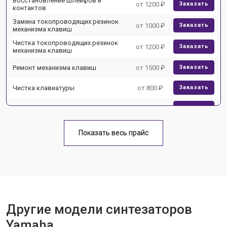
Восстановление шлейфов и
от 1200 ₽
Заказать
контактов
Замена токопроводящих резинок
от 1000 ₽
Заказать
механизма клавиш
Чистка токопроводящих резинок
от 1200 ₽
Заказать
механизма клавиш
Ремонт механизма клавиш
от 1500 ₽
Заказать
Чистка клавиатуры
от 800 ₽
Заказать
Ремонт клавиш
от 1500 ₽
Заказать
Замена клавиш и уплотнителей
от 1000 ₽
Заказать
Показать весь прайс
Чистка и профилактика
от 1200 ₽
Заказать
внутрикорпусная
Ремонт корпусных элементов
от 1800 ₽
Заказать
Восстановление после попадания
от 1500 ₽
Заказать
влаги
Другие модели синтезаторов
Прошивка (Обновление ПО)
от 1000 ₽
Заказать
Yamaha