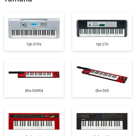
Замена экрана
от 1500 ₽
Заказать
Ypt-370V
Ypt-270
Shs-500Rd
Shs-500