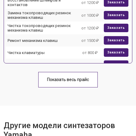
Восстановление шлейфов и
от 1200 ₽
Заказать
контактов
Замена токопроводящих резинок
от 1000 ₽
Заказать
механизма клавиш
Чистка токопроводящих резинок
от 1200 ₽
Заказать
механизма клавиш
Ремонт механизма клавиш
от 1500 ₽
Заказать
Чистка клавиатуры
от 800 ₽
Заказать
Ремонт клавиш
от 1500 ₽
Заказать
Замена клавиш и уплотнителей
от 1000 ₽
Заказать
Показать весь прайс
Чистка и профилактика
от 1200 ₽
Заказать
внутрикорпусная
Ремонт корпусных элементов
от 1800 ₽
Заказать
Прошивка (Обновление ПО)
от 1000 ₽
Заказать
Другие модели синтезаторов
Замена экрана
от 1500 ₽
Заказать
Yamaha