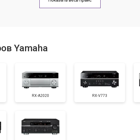
Показать весь прайс
ров Yamaha
RX-A2020
RX-V773