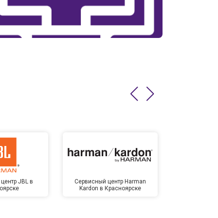
центр JBL в
Сервисный центр Harman
Сервисный ц
оярске
Kardon в Красноярске
Крас