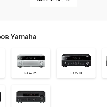
Показать весь прайс
ров Yamaha
RX-A2020
RX-V773