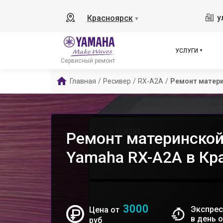
у
Красноярск
▼
УСЛУГИ
Сервисный ремонт
Главная
/
Ресивер
/
RX-A2A
/
Ремонт матер
Ремонт материнской
Yamaha RX-A2A в Кр
3000
Экспрес
Цена от
в день 
руб