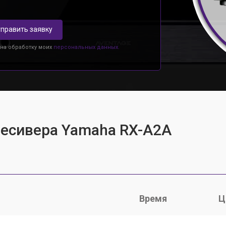
править заявку
 на обработку моих
персональных данных.
ресивера Yamaha RX-A2A
Время
Ц