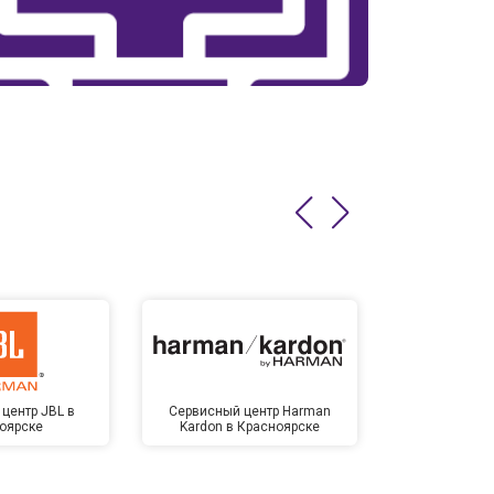
центр JBL в
Сервисный центр Harman
Сервисный ц
оярске
Kardon в Красноярске
Крас